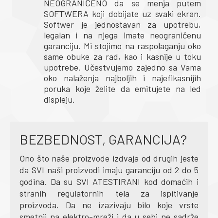
NEOGRANIČENO da se menja putem
SOFTWERA koji dobijate uz svaki ekran.
Softwer je jednostavan za upotrebu,
legalan i na njega imate neograničenu
garanciju. Mi stojimo na raspolaganju oko
same obuke za rad, kao i kasnije u toku
upotrebe. Učestvujemo zajedno sa Vama
oko nalaženja najboljih i najefikasnijih
poruka koje želite da emitujete na led
displeju.
BEZBEDNOST, GARANCIJA?
Ono što naše proizvode izdvaja od drugih jeste
da SVI naši proizvodi imaju garanciju od 2 do 5
godina. Da su SVI ATESTIRANI kod domaćih i
stranih regulatornih tela za ispitivanje
proizvoda. Da ne izazivaju bilo koje vrste
smetnji na elektro-mreži i da u sebi ne sadrže