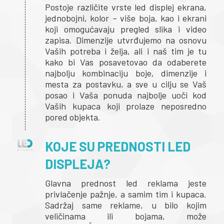
Postoje različite vrste led displej ekrana,
jednobojni, kolor – više boja, kao i ekrani
koji omogućavaju pregled slika i video
zapisa. Dimenzije utvrđujemo na osnovu
Vaših potreba i želja, ali i naš tim je tu
kako bi Vas posavetovao da odaberete
najbolju kombinaciju boje, dimenzije i
mesta za postavku, a sve u cilju se Vaš
posao i Vaša ponuda najbolje uoči kod
Vaših kupaca koji prolaze neposredno
pored objekta.
KOJE SU PREDNOSTI LED
DISPLEJA?
Glavna prednost led reklama jeste
privlačenje pažnje, a samim tim i kupaca.
Sadržaj same reklame, u bilo kojim
veličinama ili bojama, može