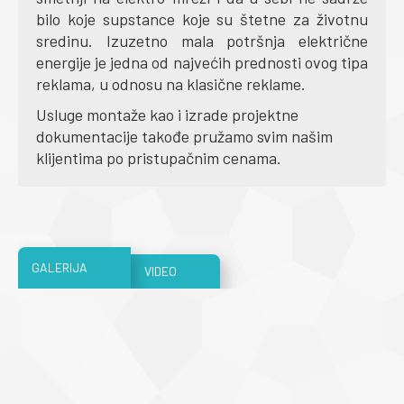
bilo koje supstance koje su štetne za životnu
sredinu. Izuzetno mala potršnja električne
energije je jedna od najvećih prednosti ovog tipa
reklama, u odnosu na klasične reklame.
Usluge montaže kao i izrade projektne
dokumentacije takođe pružamo svim našim
klijentima po pristupačnim cenama.
GALERIJA
VIDEO