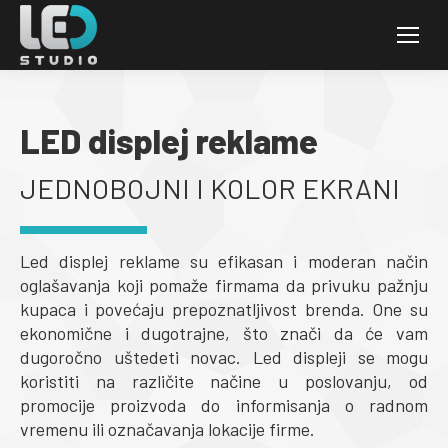
LED displej reklame
JEDNOBOJNI I KOLOR EKRANI
Led displej reklame su efikasan i moderan način
oglašavanja koji pomaže firmama da privuku pažnju
kupaca i povećaju prepoznatljivost brenda. One su
ekonomične i dugotrajne, što znači da će vam
dugoročno uštedeti novac. Led displeji se mogu
koristiti na različite načine u poslovanju, od
promocije proizvoda do informisanja o radnom
vremenu ili označavanja lokacije firme.