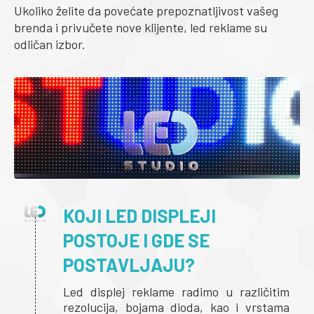
Ukoliko želite da povećate prepoznatljivost vašeg
brenda i privučete nove klijente, led reklame su
odličan izbor.
KOJI LED DISPLEJI
POSTOJE I GDE SE
POSTAVLJAJU?
Led displej reklame radimo u različitim
rezolucija, bojama dioda, kao i vrstama