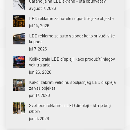
Garancija na LED ekrane – šta obuhvata?
avgust 7, 2026
LED reklame za hotele i ugostiteljske objekte
jul 14, 2026
LED reklame za auto salone: kako privući više
kupaca
jul 7, 2026
Koliko traje LED displej i kako produžiti njegov
vek trajanja
jun 26, 2026
Kako izabrati veličinu spoljašnjeg LED displeja
za vaš objekat
jun 17, 2026
Svetleće reklame ili LED displeji – šta je bolji
izbor?
jun 9, 2026