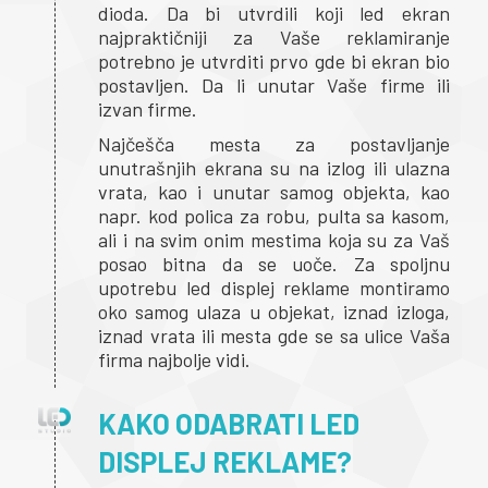
dioda. Da bi utvrdili koji led ekran
najpraktičniji za Vaše reklamiranje
potrebno je utvrditi prvo gde bi ekran bio
postavljen. Da li unutar Vaše firme ili
izvan firme.
Najčešča mesta za postavljanje
unutrašnjih ekrana su na izlog ili ulazna
vrata, kao i unutar samog objekta, kao
napr. kod polica za robu, pulta sa kasom,
ali i na svim onim mestima koja su za Vaš
posao bitna da se uoče. Za spoljnu
upotrebu led displej reklame montiramo
oko samog ulaza u objekat, iznad izloga,
iznad vrata ili mesta gde se sa ulice Vaša
firma najbolje vidi.
KAKO ODABRATI LED
DISPLEJ REKLAME?