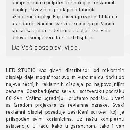
kompanijama u polju led tehnologije i reklamnih
displeja. Uvozimo i prodajemo fabrički
sklopljene displeje koji poseduju sve sertifikate i
standarde. Radimo sve vrste displeja po Vašim
specifikacijama. Lideri smo u polju rezervnih
delova i komponenata za led displeje.
Da Vaš posao svi vide.
LED STUDIO kao glavni distributer led reklamnih
displeja daje mogućnost svojim kupcima da dođu do
najkvalitetnijih reklamnih displeja po najpovoljnijim
cenama. Obezbeđujemo servis i softversku podršku
00-24h. Vršimo ugradnju i pružamo podršku u vezi
sa izradom projekata za reklamne oznake. Svaki
reklamni displej poseduje zaštićeni softver koji je
prilagođen svim korisnicima, uz našu kompletnu
asistenciju u radu kako u garantnom, tako i van