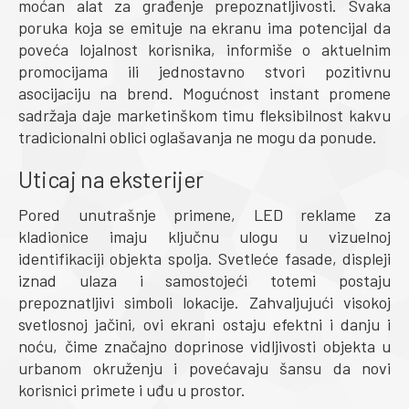
moćan alat za građenje prepoznatljivosti. Svaka
poruka koja se emituje na ekranu ima potencijal da
poveća lojalnost korisnika, informiše o aktuelnim
promocijama ili jednostavno stvori pozitivnu
asocijaciju na brend. Mogućnost instant promene
sadržaja daje marketinškom timu fleksibilnost kakvu
tradicionalni oblici oglašavanja ne mogu da ponude.
Uticaj na eksterijer
Pored unutrašnje primene, LED reklame za
kladionice imaju ključnu ulogu u vizuelnoj
identifikaciji objekta spolja. Svetleće fasade, displeji
iznad ulaza i samostojeći totemi postaju
prepoznatljivi simboli lokacije. Zahvaljujući visokoj
svetlosnoj jačini, ovi ekrani ostaju efektni i danju i
noću, čime značajno doprinose vidljivosti objekta u
urbanom okruženju i povećavaju šansu da novi
korisnici primete i uđu u prostor.