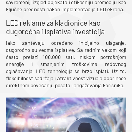
savremeniji izgled objekata i efikasniju promociju kao
ključne prednosti nakon implementacije LED ekrana.
LED reklame za kladionice kao
dugoročna i isplativa investicija
Iako zahtevaju određeno inicijalno ulaganje,
dugoročno su veoma isplative. Sa radnim vekom koji
često prelazi 100.000 sati, niskom potrošnjom
energije i smanjenim troškovima redovnog
oglašavanja, LED tehnologija se brzo isplati. Uz to,
fleksibilnost sadržaja i atraktivnost vizuala doprinose
direktnom povećanju poseta i angažovanja korisnika.