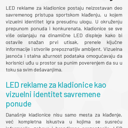
LED reklame za kladionice postaju neizostavan deo
savremenog pristupa sportskom klađenju, u kojem
vizuelni identitet igra presudnu ulogu. U okruženju
prepunom ponuda i konkurenata, kladionice se sve
više oslanjaju na dinamične LED displeje kako bi
ostavile snažan prvi utisak, prenele ključne
informacije i stvorile prepoznatljiv ambijent. Vizuelna
jasnoća i stalna ažurnost podataka omogućavaju da
korisnici uđu u prostor sa punim poverenjem da su u
toku sa svim dešavanjima.
LED reklame za kladionice kao
vizuelni identitet savremene
ponude
Današnje kladionice nisu samo mesta za klađenje,
već kompletna iskustva u kojima se susreću