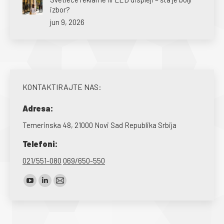
izbor?
jun 9, 2026
KONTAKTIRAJTE NAS:
Adresa:
Temerinska 48, 21000 Novi Sad Republika Srbija
Telefoni:
021/551-080
069/650-550
Find us on:
YouTube
Linkedin
Mail
page
page
page
opens
opens
opens