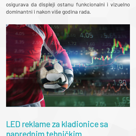
osigurava da displeji ostanu funkcionalni i vizuelno
dominantni i nakon više godina rada.
LED reklame za kladionice sa
naprednim tehničkim