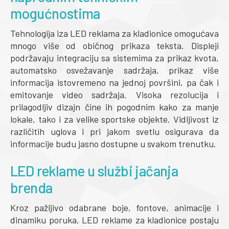
mogućnostima
Tehnologija iza LED reklama za kladionice omogućava
mnogo više od običnog prikaza teksta. Displeji
podržavaju integraciju sa sistemima za prikaz kvota,
automatsko osvežavanje sadržaja, prikaz više
informacija istovremeno na jednoj površini, pa čak i
emitovanje video sadržaja. Visoka rezolucija i
prilagodljiv dizajn čine ih pogodnim kako za manje
lokale, tako i za velike sportske objekte. Vidljivost iz
različitih uglova i pri jakom svetlu osigurava da
informacije budu jasno dostupne u svakom trenutku.
LED reklame u službi jačanja
brenda
Kroz pažljivo odabrane boje, fontove, animacije i
dinamiku poruka, LED reklame za kladionice postaju