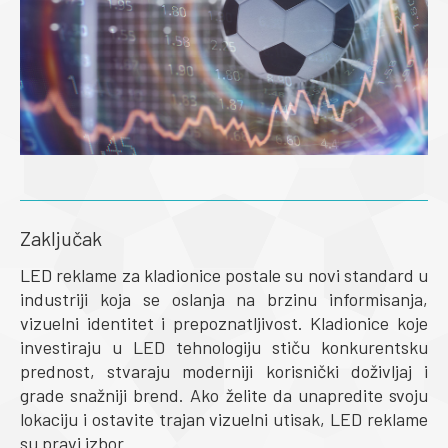
Zaključak
LED reklame za kladionice postale su novi standard u
industriji koja se oslanja na brzinu informisanja,
vizuelni identitet i prepoznatljivost. Kladionice koje
investiraju u LED tehnologiju stiču konkurentsku
prednost, stvaraju moderniji korisnički doživljaj i
grade snažniji brend. Ako želite da unapredite svoju
lokaciju i ostavite trajan vizuelni utisak, LED reklame
su pravi izbor.