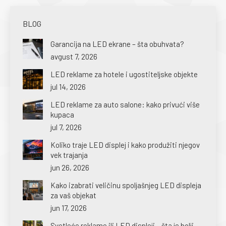
BLOG
Garancija na LED ekrane – šta obuhvata?
avgust 7, 2026
LED reklame za hotele i ugostiteljske objekte
jul 14, 2026
LED reklame za auto salone: kako privući više
kupaca
jul 7, 2026
Koliko traje LED displej i kako produžiti njegov
vek trajanja
jun 26, 2026
Kako izabrati veličinu spoljašnjeg LED displeja
za vaš objekat
jun 17, 2026
Svetleće reklame ili LED displeji – šta je bolji