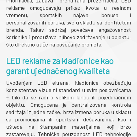
informacija, zabava i brendirana prezentacija. LED
reklame omogućavaju prikaz kvota u realnom
vremenu, sportskih najava, bonusa i
personalizovanih poruka, sve u skladu sa identitetom
brenda. Takav sadržaj povećava angažovanost
korisnika i produžava njihovo zadržavanje u objektu,
što direktno utiče na povećanje prometa.
LED reklame za kladionice kao
garant ujednačenog kvaliteta
Uvođenjem LED ekrana, kladionice obezbeđuju
konzistentan vizuelni standard u svim poslovnicama
– bilo da se radi o velikom lancu ili pojedinačnom
objektu. Omogućena je centralizovana kontrola
sadržaja iz jedne tačke, brza izmena poruka u skladu
sa promocijama ili sportskim dešavanjima, kao i
ušteda na štampanim materijalima koji brzo
zastarevaju. Tehnička pouzdanost LED tehnologije