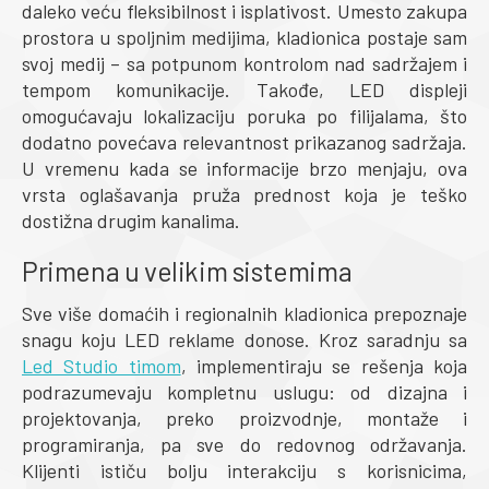
daleko veću fleksibilnost i isplativost. Umesto zakupa
prostora u spoljnim medijima, kladionica postaje sam
svoj medij – sa potpunom kontrolom nad sadržajem i
tempom komunikacije. Takođe, LED displeji
omogućavaju lokalizaciju poruka po filijalama, što
dodatno povećava relevantnost prikazanog sadržaja.
U vremenu kada se informacije brzo menjaju, ova
vrsta oglašavanja pruža prednost koja je teško
dostižna drugim kanalima.
Primena u velikim sistemima
Sve više domaćih i regionalnih kladionica prepoznaje
snagu koju LED reklame donose. Kroz saradnju sa
Led Studio timom
, implementiraju se rešenja koja
podrazumevaju kompletnu uslugu: od dizajna i
projektovanja, preko proizvodnje, montaže i
programiranja, pa sve do redovnog održavanja.
Klijenti ističu bolju interakciju s korisnicima,